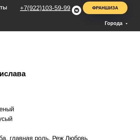
+7(922)103-59-99
ФРАНШИЗА
НТЫ
Города
ислава
леный
усый
ба, главная роль, Реж Любовь