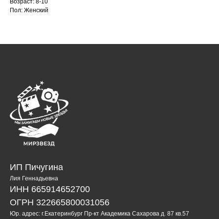
Возраст: 8-10
Пол: Женский
ИП Пичугина
Лия Геннадьевна
ИНН 665914652700
ОГРН 322665800031056
Юр. адрес: г.Екатеринбург Пр-кт Академика Сахарова д. 87 кв.57