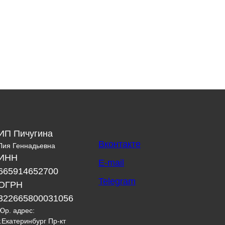
ИП Пичугина
Вконтакте
Лия Геннадьевна
ИНН
E-mail
665914652700
Telegram
ОГРН
322665800031056
Юр. адрес:
г.Екатеринбург Пр-кт