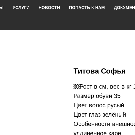
РЫ
УСЛУГИ
НОВОСТИ
ПОПАСТЬ К НАМ
ДОКУМЕ
Титова Софья
￼Рост в см, вес в кг 
Размер обуви 35
Цвет волос русый
Цвет глаз зелёный
Особенности внешнос
удлиненное каре