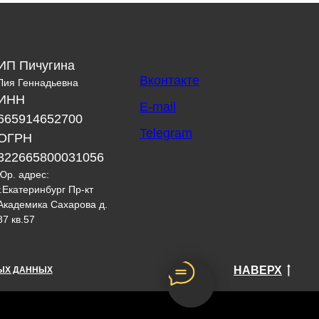
ИП Пичугина
Вконтакте
Лия Геннадьевна
ИНН
E-mail
665914652700
Telegram
ОГРН
322665800031056
Юр. адрес:
г.Екатеринбург Пр-кт
Академика Сахарова д.
87 кв.57
НАВЕРХ
НЫХ ДАННЫХ