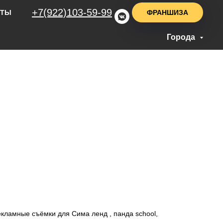
+7(922)103-59-99
ФРАНШИЗА
НТЫ
Города
кламные съёмки для Сима ленд , панда school,