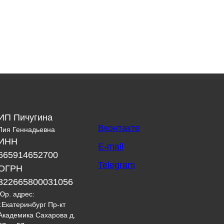
ИП Пичугина
Вконтакте
Лия Геннадьевна
ИНН
E-mail
665914652700
Telegram
ОГРН
322665800031056
Юр. адрес:
г.Екатеринбург Пр-кт
Академика Сахарова д.