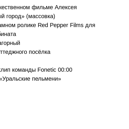
ожественном фильме Алексея
й город» (массовка)
амном ролике Red Pepper Films для
бината
агорный
оттеджного посёлка
лип команды Fonetic 00:00
 «Уральские пельмени»