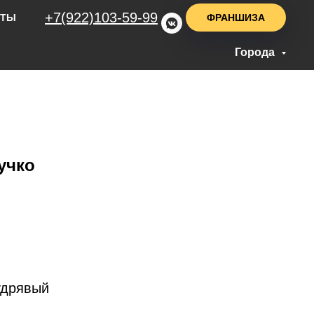
+7(922)103-59-99
ФРАНШИЗА
НТЫ
Города
учко
удрявый